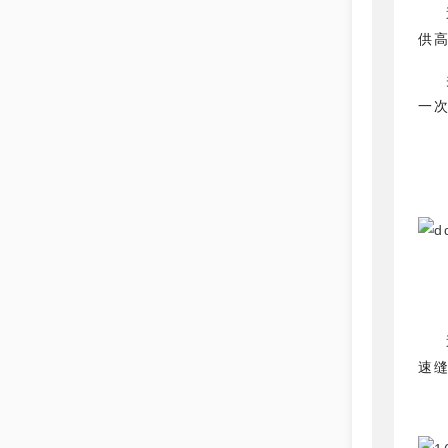
供
一
速