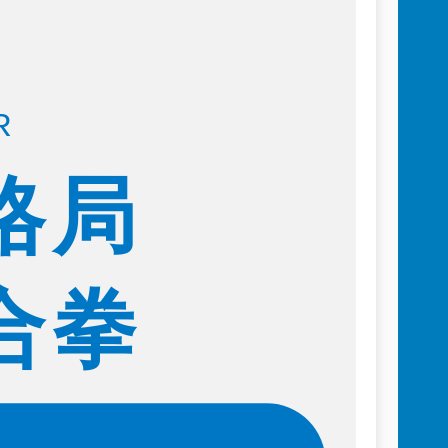
R
格局
合拳