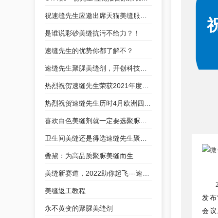
祝速缝先生应邀出席天猫美缝服务商品化战略合作
是谁说彩砂美缝抗污不给力？！
速缝先生的优势你都了解不？
速缝先生聚脲美缝剂，开创科技美缝新时代！
热烈祝贺速缝先生荣获2021年度美缝行业优秀品牌
热烈祝贺速缝先生历时4月欧洲四项检测全部达标！
喜欢白色美缝剂就一定要选聚脲美缝剂
卫生间美缝还是得选速缝先生聚脲美缝剂
叠黛：为高品质聚脲美缝而生
美缝新赛道，2022助你起飞---速缝先生聚脲美缝剂全国招商
美缝返工教程
发布
永不黄变的聚脲美缝剂
会议