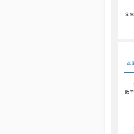
先生
品
敢