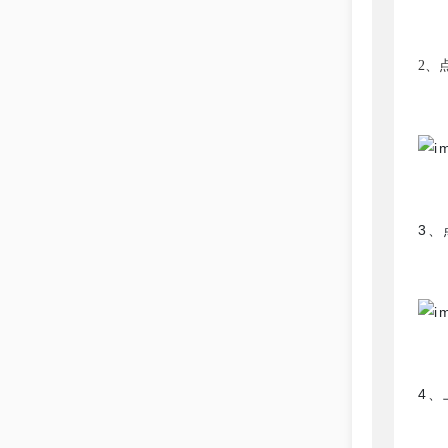
2、
3、
4、