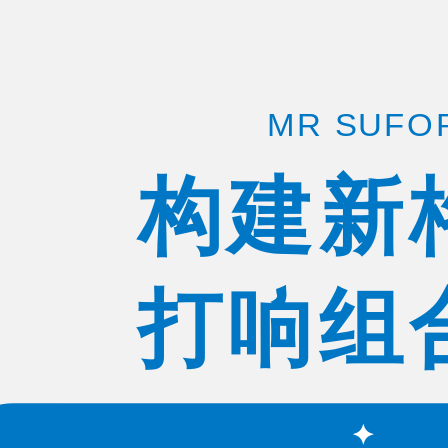
MR SUFO
构建新
打响组
✦