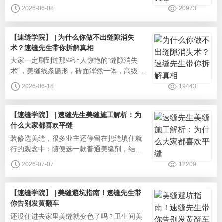
（覆盖环保、物理性能），用真实可查、编
2026-06-08
20973
号可验的检测报告，直面争议，保证真正的
家装美缝安全。环保安全：有害物质0检出很
多人觉得美缝都有毒性，其实只有劣质产品
【速缝学院】 | 为什么你做不出缝隙消失
才会添加甲醛、苯系物等廉价助剂。速缝先
术？速缝先生带你拆解真相
生坚原料零添加底线，各项环保检测全部达
‌大家一定刷到过那些让人惊艳的“缝隙消失
标，有害物质未检出，远严于国标限
术”，美缝线条隐形，砖面浑然一体，高级感
直接拉满。但自己家施工后效果却完全不
2026-06-18
19443
同，怎么看都达不到无缝质感。其实这并不
是施工的问题，“缝隙消失术”本质上是一场视
觉艺术。速缝先生就从更多面的视角，为你
【速缝学院】 | 速缝先生美缝施工解析：为
揭开缝隙消失术的真相。配色的基础阶段：
什么大家都喜欢平缝
色卡对比很多业主和师傅，还是习惯用肉眼
‌装修选美缝，很多业主还停留在把缝填住就
拿着色卡和瓷砖对比颜色，但肉眼
行的观念中：随便选一款普通美缝剂，结果
还没入住可能就出了问题。一看各种平台
2026-07-07
12209
上，大家都晒的是无缝感网红家装，氛围感
拉满。同样是做美缝，平缝凭什么成为现在
的主流？平缝工艺传统凹缝施工美缝固化后
【速缝学院】 | 美缝避坑指南！速缝先生带
低于瓷砖面，形成深浅不一的凹槽，时间长
你告别发黄翻车
容易积累污渍，还会滋生细菌，影响家人健
‌还没住进去家里美缝就变色了吗？卫生间美
康。平缝工艺施工后缝隙与瓷砖表面完全