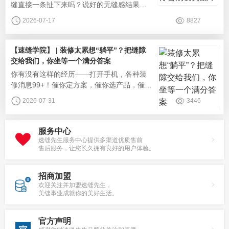
缝直接一条扯下来吗？说好的无缝感结果还
是很明显吗？很多业主美缝踩坑，基本都是
2026-07-17
8827
选色、工艺、材质、分区施工这几个部分的
问题，速缝先生从业多年，从多年实际生产
施工的角度帮大家搭配适配全屋的美缝方
【速缝学院】 | 装修太累想“躺平”？把缝隙
案，告别美缝翻车。美缝配色百搭的配色心
交给我们，你坐等一个满分答案
法：选同色系美缝。贴近瓷砖本色，视觉效
你有没有这样的经历——打开手机，各种装
果少了割裂感，特别适合客餐厅较大的瓷
修消息99+！催你定方案，催你选产品，催你
定施工时间。图片好不容易熬到美缝，更多
2026-07-31
3446
的问题来了：什么材质好？找谁施工好？选
哪个品牌？攻略做了好几天，就怕费时费力
还一地鸡毛！其实你不需要懂美缝，你只需
服务中心
要一个靠谱的“缝隙管家”——速缝先生恒固型
速缝先生服务中心提供多渠道优质售前
售后服务，让您长久拥有良好的用户体验。
美缝，专业团队为您全程兜底。我们做的
事，远不止"填个缝"那么简单。很多人
招商加盟
欢迎关注并加盟速缝先生，
美缝事业成就你的美好生活。
官方声明