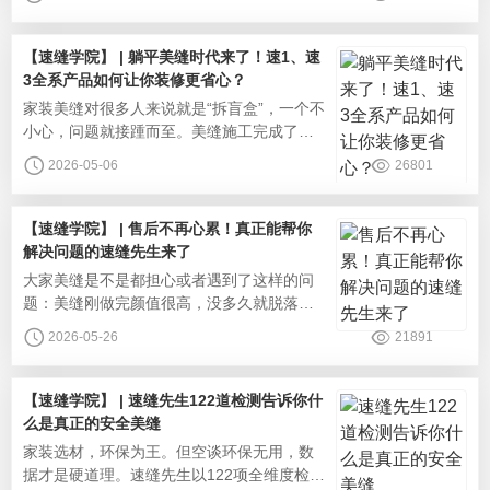
艺，帮你把瓷砖缝隙变成家居颜值加分项，
让每一次目光所及，都清爽安逸。选对材
料：颜值与耐用一步到位美缝的颜值与耐用
【速缝学院】 | 躺平美缝时代来了！速1、速
材料是基础，速缝先生全系列产品从源头解
3全系产品如何让你装修更省心？
决痛点，兼顾美观与实用。环保安全，入住
‌家装美缝对很多人来说就是“拆盲盒”，一个不
更安心：速缝先生美缝剂通过国家十环认
小心，问题就接踵而至。美缝施工完成了？
看起来还不错！怎么就黄变发黑了？找不到
2026-05-06
26801
人处理售后！速缝先生携全系产品黄金组合
重磅来袭！以科学的产品矩阵和标准化的服
务，重新定义美缝体验，让你真正实现“躺
【速缝学院】 | 售后不再心累！真正能帮你
平”享受，坐等一个完美新家。美缝并非“一刀
解决问题的速缝先生来了
切”的工程，因为不同空间对材料的性能要求
‌大家美缝是不是都担心或者遇到了这样的问
千差万别，为此，速缝先生
题：美缝刚做完颜值很高，没多久就脱落变
色？出了问题商家和师傅互相推诿？售前承
2026-05-26
21891
诺了很多，结果售后各种理由拒绝？我们都
知道售后质保很重要，各种广告宣传也都是
满口承诺，但无奈的是能够落实的却很少。
【速缝学院】 | 速缝先生122道检测告诉你什
面对行业沉疴，速缝先生早已推出“合同质保
么是真正的安全美缝
+电子质保+全程响应”的售后模式，将质保权
‌家装选材，环保为王。但空谈环保无用，数
益数字化、透明化、可追溯，让每
据才是硬道理。速缝先生以122项全维度检测