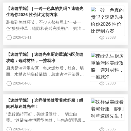
【速缝学院】 | 一砖一色真的贵吗？速缝先
生给你2026 性价比定制方案
‌装修到美缝环节，不少人都被网上“一砖一
色”狠狠种草：缝隙和瓷砖完美融合，奶油
风、极简风的高级感直接拉满，再也不用纠
2026-03-11
33688
结美缝颜色翻车，视觉上全屋通透又显大。
可一问价格，很多人瞬间打退堂鼓：“定制色
肯定比普通美缝贵一倍，普通家装没必要花
【速缝学院】 | 速缝先生厨房重油污区美缝
这钱”“一砖一色是大平层专属，刚需房做太浪
攻略：选对材料，一擦就净
费”。其实一砖一色美缝，早就告别了高价的
‌厨房是油污重灾区，每次爆炒后，灶台、墙
标签，速缝先生给您选对方案
面、水槽边的瓷砖缝隙，总难逃油污渗透、
发黄发黑的命运。普通美缝剂表面粗糙、易
2026-04-08
32880
吸油，顽固油污擦不掉、刷不净，时间一长
还会发霉、散发异味，成了家务清洁的难
题。其实，厨房美缝只有“选对材料+做好施
【速缝学院】 | 这样做美缝看着就舒服！瞬
工”才能解决这个问题。速缝先生深耕美缝领
间种草速缝先生！
域多年，针对厨房重油污环境，打造专业美
‌“瓷砖贴得再好，美缝没做对，一切全白
缝解决方案，从源头告别缝隙藏污纳
费。”速缝先生恒固型美缝，与您邂逅理想生
活。速缝先生美缝剂，用专业品质与成熟工
2026-03-25
32636