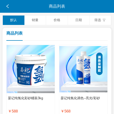
商品列表
默认
销量
价格
日期
筛选
商品列表
晏记纯氢化彩砂桶装3kg
晏记纯氢化调色--亮光/彩砂
￥588
￥568