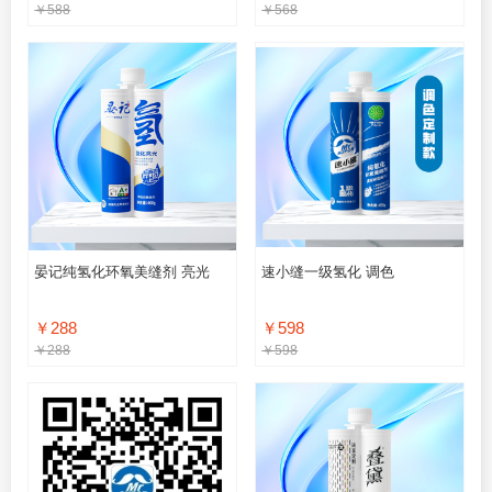
￥588
￥568
晏记纯氢化环氧美缝剂 亮光
速小缝一级氢化 调色
￥288
￥598
￥288
￥598