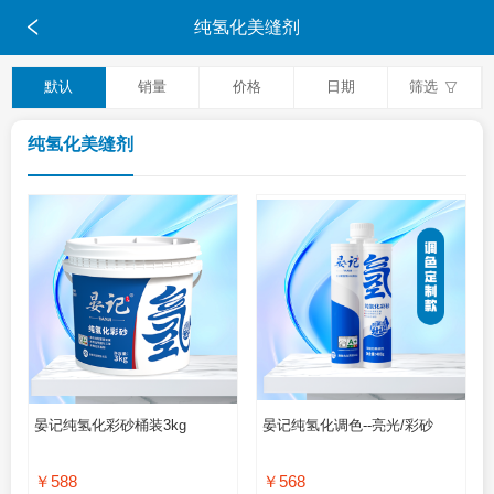
纯氢化美缝剂
默认
销量
价格
日期
筛选
纯氢化美缝剂
晏记纯氢化彩砂桶装3kg
晏记纯氢化调色--亮光/彩砂
￥588
￥568